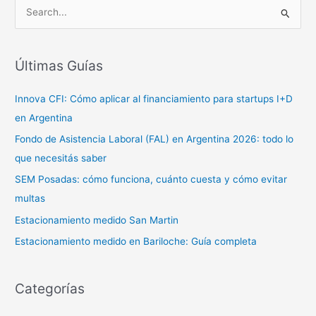
B
u
s
c
Últimas Guías
a
Innova CFI: Cómo aplicar al financiamiento para startups I+D
r
en Argentina
p
o
Fondo de Asistencia Laboral (FAL) en Argentina 2026: todo lo
r
que necesitás saber
:
SEM Posadas: cómo funciona, cuánto cuesta y cómo evitar
multas
Estacionamiento medido San Martin
Estacionamiento medido en Bariloche: Guía completa
Categorías