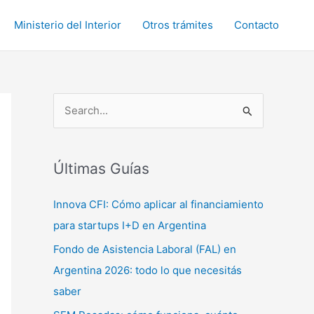
Ministerio del Interior
Otros trámites
Contacto
B
u
s
c
Últimas Guías
a
Innova CFI: Cómo aplicar al financiamiento
r
para startups I+D en Argentina
p
Fondo de Asistencia Laboral (FAL) en
o
Argentina 2026: todo lo que necesitás
r
saber
: