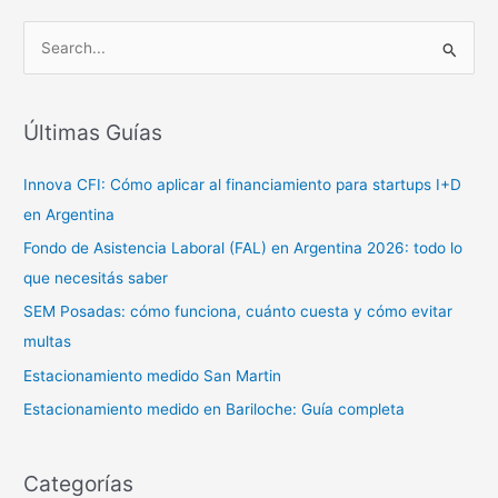
B
u
s
c
Últimas Guías
a
Innova CFI: Cómo aplicar al financiamiento para startups I+D
r
en Argentina
p
o
Fondo de Asistencia Laboral (FAL) en Argentina 2026: todo lo
r
que necesitás saber
:
SEM Posadas: cómo funciona, cuánto cuesta y cómo evitar
multas
Estacionamiento medido San Martin
Estacionamiento medido en Bariloche: Guía completa
Categorías