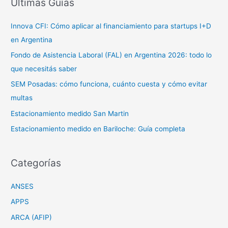
Últimas Guías
a
Innova CFI: Cómo aplicar al financiamiento para startups I+D
r
en Argentina
p
o
Fondo de Asistencia Laboral (FAL) en Argentina 2026: todo lo
r
que necesitás saber
:
SEM Posadas: cómo funciona, cuánto cuesta y cómo evitar
multas
Estacionamiento medido San Martin
Estacionamiento medido en Bariloche: Guía completa
Categorías
ANSES
APPS
ARCA (AFIP)