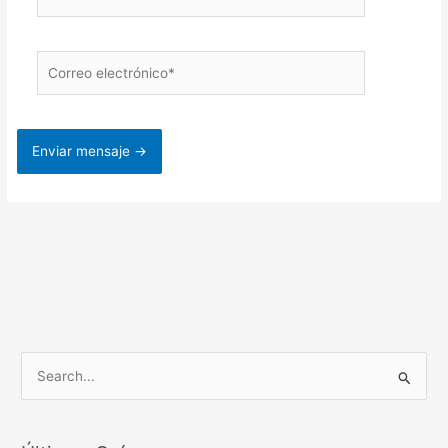
Correo
electrónico*
B
u
s
c