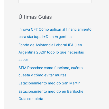
u
s
c
Últimas Guías
a
Innova CFI: Cómo aplicar al financiamiento
r
para startups I+D en Argentina
p
Fondo de Asistencia Laboral (FAL) en
o
Argentina 2026: todo lo que necesitás
r
saber
:
SEM Posadas: cómo funciona, cuánto
cuesta y cómo evitar multas
Estacionamiento medido San Martin
Estacionamiento medido en Bariloche:
Guía completa