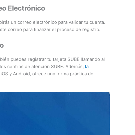
eo Electrónico
irás un correo electrónico para validar tu cuenta.
ste correo para finalizar el proceso de registro.
ro
ambién puedes registrar tu tarjeta SUBE llamando al
los centros de atención SUBE. Además,
la
a iOS y Android, ofrece una forma práctica de