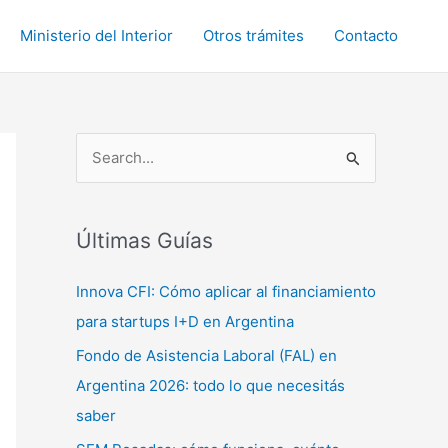
Ministerio del Interior
Otros trámites
Contacto
B
u
s
c
Últimas Guías
a
Innova CFI: Cómo aplicar al financiamiento
r
para startups I+D en Argentina
p
Fondo de Asistencia Laboral (FAL) en
o
Argentina 2026: todo lo que necesitás
r
saber
: