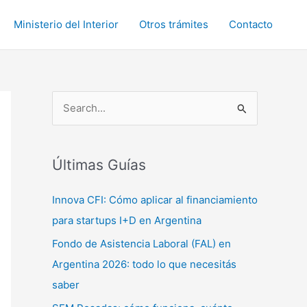
Ministerio del Interior
Otros trámites
Contacto
B
u
s
c
Últimas Guías
a
Innova CFI: Cómo aplicar al financiamiento
r
para startups I+D en Argentina
p
Fondo de Asistencia Laboral (FAL) en
o
Argentina 2026: todo lo que necesitás
r
saber
: