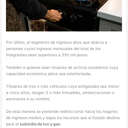
Por último, el segmento de ingresos altos que abarca a
personas cuyos ingresos mensuales del total de los
integrantes sean superiores a 350 mil pesos.
También a quienes sean titulares de activos societarios cuya
capacidad económica plena sea exteriorizada.
Titulares de tres o más vehículos cuya antigüedad sea menor
a cinco años, tengan 3 o más inmuebles, embarcaciones o
aeronaves a su nombre.
De esta manera se pretende redireccionar hacia los hogares
de ingresos medios y bajos los recursos que el Estado destina
para el
subsidio de luz y gas
.