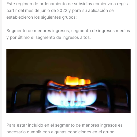
Este régimen de ordenamiento de subsidios comienza a regir a
partir del mes de junio de 2022 y para su aplicación se
establecieron los siguientes grupos:
Segmento de menores ingresos, segmento de ingresos medios
y por último el segmento de ingresos altos.
Para estar incluido en el segmento de menores ingresos es
necesario cumplir con algunas condiciones en el grupo