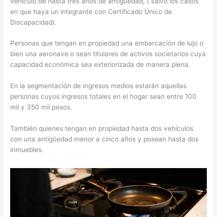
vehículo de hasta tres años de antigüedad, ( salvo los casos
en que haya un integrante con Certificado Único de
Discapacidad).
Personas que tengan en propiedad una embarcación de lujo o
bien una aeronave o sean titulares de activos societarios cuya
capacidad económica sea exteriorizada de manera plena.
En la segmentación de ingresos medios estarán aquellas
personas cuyos ingresos totales en el hogar sean entre 100
mil y 350 mil pesos.
También quienes tengan en propiedad hasta dos vehículos
con una antigüedad menor a cinco años y posean hasta dos
inmuebles.