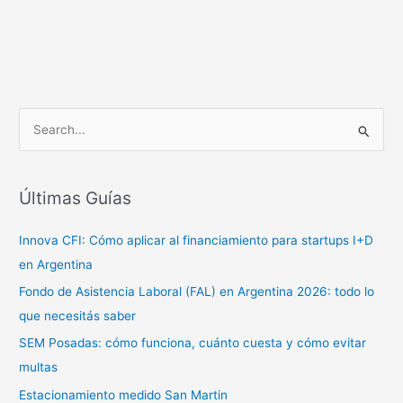
B
u
s
c
Últimas Guías
a
Innova CFI: Cómo aplicar al financiamiento para startups I+D
r
en Argentina
p
o
Fondo de Asistencia Laboral (FAL) en Argentina 2026: todo lo
r
que necesitás saber
:
SEM Posadas: cómo funciona, cuánto cuesta y cómo evitar
multas
Estacionamiento medido San Martin