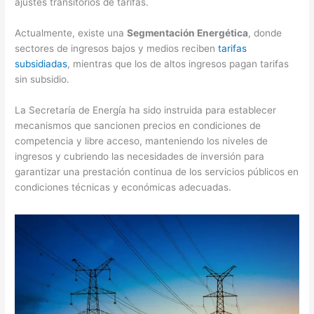
ajustes transitorios de tarifas.
Actualmente, existe una
Segmentación Energética
, donde
sectores de ingresos bajos y medios reciben
tarifas
subsidiadas
, mientras que los de altos ingresos pagan tarifas
sin subsidio.
La Secretaría de Energía ha sido instruida para establecer
mecanismos que sancionen precios en condiciones de
competencia y libre acceso, manteniendo los niveles de
ingresos y cubriendo las necesidades de inversión para
garantizar una prestación continua de los servicios públicos en
condiciones técnicas y económicas adecuadas​
​.