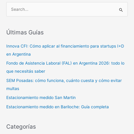
B
u
s
c
Últimas Guías
a
Innova CFI: Cómo aplicar al financiamiento para startups I+D
r
en Argentina
p
o
Fondo de Asistencia Laboral (FAL) en Argentina 2026: todo lo
r
que necesitás saber
:
SEM Posadas: cómo funciona, cuánto cuesta y cómo evitar
multas
Estacionamiento medido San Martin
Estacionamiento medido en Bariloche: Guía completa
Categorías