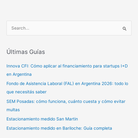
B
u
s
c
Últimas Guías
a
Innova CFI: Cómo aplicar al financiamiento para startups I+D
r
en Argentina
p
o
Fondo de Asistencia Laboral (FAL) en Argentina 2026: todo lo
r
que necesitás saber
:
SEM Posadas: cómo funciona, cuánto cuesta y cómo evitar
multas
Estacionamiento medido San Martin
Estacionamiento medido en Bariloche: Guía completa